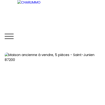
ACCUEIL
ACHETER
LOUER
VENDRE
Être rappelé