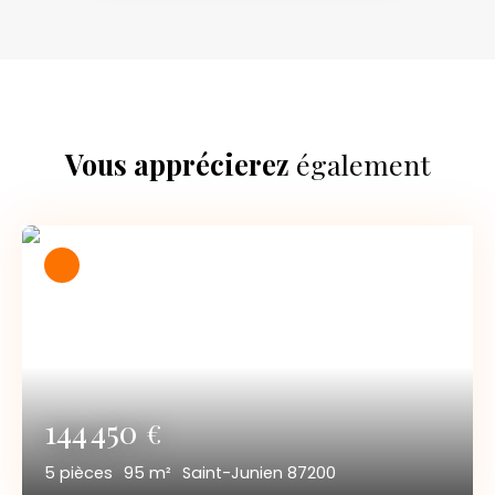
Vous apprécierez
également
144 450
€
5
pièces
95
m²
Saint-Junien 87200