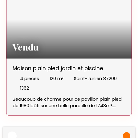
Vendu
Maison plain pied jardin et piscine
4
pièces
120
m²
Saint-Junien 87200
1362
Beaucoup de charme pour ce pavillon plain pied
de 1980 bâti sur une belle parcelle de 1748m².
Dotée de vastes espaces cette maison est très
fonctionnelle. Elle est composée d'une entrée,
d'une cuisine séparée aménagée, d'une belle
pièce de vie ouverte sur la terrasse face à la
piscine, de trois chambres dont une ouverte sur la