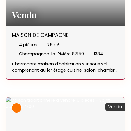
Vendu
MAISON DE CAMPAGNE
4
pièces
75
m²
Champagnac-la-Rivière 87150
1384
Charmante maison d'habitation sur sous sol
comprenant au 1er étage cuisine, salon, chambre,
salle à manger ou chambre, salle d'eau, wc
séparés. Le sous sol est composé d'une pièce,
garage / chaufferie et garage. Beau terrain
attenant de plus d'un hectare. Secteur calme et
agréable. A visiter ! Contacter Sandra BOYER au 06
Vendu
21 64 55 02 agent commercial CHARLIMMO (RSAC
N°503 952 616 de Limoges)