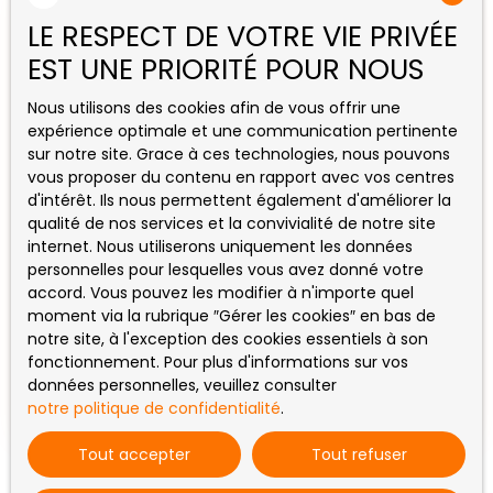
Vendu
terrasse, d'un WC, d'une salle de bain avec
LE RESPECT DE VOTRE VIE PRIVÉE
baignoire et douche, d'un vestiaire. Un grand
EST UNE PRIORITÉ POUR NOUS
garage avec espace chaufferie et buanderie
complète le bien. Piscine non chauffée refaite en
Nous utilisons des cookies afin de vous offrir une
2022 liner en 2025 Terrain arboré et clôturé
expérience optimale et une communication pertinente
Chauffage gaz de ville
sur notre site. Grace à ces technologies, nous pouvons
vous proposer du contenu en rapport avec vos centres
d'intérêt. Ils nous permettent également d'améliorer la
Vendu
qualité de nos services et la convivialité de notre site
internet. Nous utiliserons uniquement les données
personnelles pour lesquelles vous avez donné votre
accord. Vous pouvez les modifier à n'importe quel
Maison de village
moment via la rubrique ″Gérer les cookies″ en bas de
5
pièces
118
m²
Exideuil 16150
1281
notre site, à l'exception des cookies essentiels à son
fonctionnement. Pour plus d'informations sur vos
A moins de 5 minutes du bourg d'Exideuil,
données personnelles, veuillez consulter
charmante maison de village beaux volumes
notre politique de confidentialité
.
comprenant cuisine, salle à manger, salon, 3
chambres, dressing, salle d'eau, wc séparés,
Tout accepter
Tout refuser
cellier, grange attenante env. 50 m² au sol.
L'extérieur se compose d'une terrasse carrelée