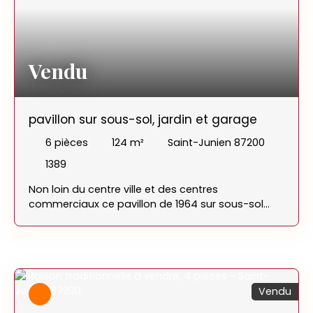
Vendu
pavillon sur sous-sol, jardin et garage
6
pièces
124
m²
Saint-Junien 87200
1389
Non loin du centre ville et des centres
commerciaux ce pavillon de 1964 sur sous-sol
complet est implanté sur une belle parcelle de
1030m². Au rez de jardin: trois pièces avec WC et
garage. A l'étage: cuisine, séjour, salon, deux
chambres, salle d'eau, WC Le bien est à rénover
mais dispose de menuiseries double vitrage PVC
Vendu
avec volets roulants et d'une chaudière gaz de
2016. Jardin autour du bien avec dépendances.