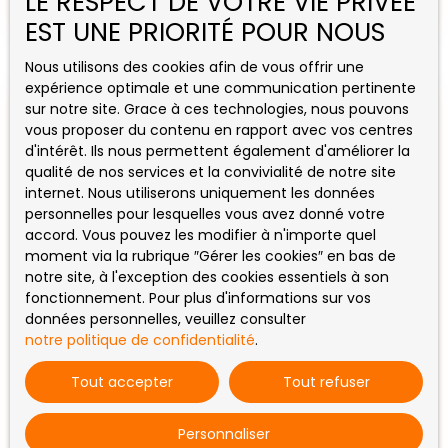
LE RESPECT DE VOTRE VIE PRIVÉE
d'eau, WC Buanderie. Stationnement très facile et
EST UNE PRIORITÉ POUR NOUS
logement très lumineux Poss GARAGE pour 50
euros A VISITER 1er contact uniquement par
Nous utilisons des cookies afin de vous offrir une
téléphone LIBRE Fin SEPT
expérience optimale et une communication pertinente
sur notre site. Grace à ces technologies, nous pouvons
vous proposer du contenu en rapport avec vos centres
d'intérêt. Ils nous permettent également d'améliorer la
qualité de nos services et la convivialité de notre site
internet. Nous utiliserons uniquement les données
personnelles pour lesquelles vous avez donné votre
accord. Vous pouvez les modifier à n'importe quel
moment via la rubrique ″Gérer les cookies″ en bas de
notre site, à l'exception des cookies essentiels à son
270
€ /mois CC
fonctionnement. Pour plus d'informations sur vos
données personnelles, veuillez consulter
notre politique de confidentialité
.
Studio à louer, 1 pièce - Rochechouart
Tout accepter
Tout refuser
87600
1
pièce
29
m²
Rochechouart 87600
Personnaliser
G19115 bis