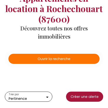
location à Rochechouart
(87600)
Découvrez toutes nos offres
immobilières
Ouvrir la recherche
Type d'offre
Location
Type de bien
Appartement
Trier par
Créer une alerte
Pertinence
Localisation
Rochechouart (87600)