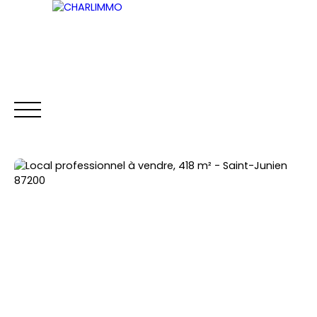
ACCUEIL
ACHETER
LOUER
VENDRE
Être rappelé