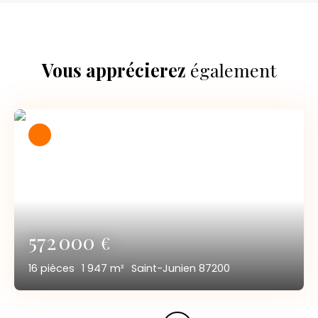
Vous apprécierez
également
572 000
€
16
pièces
1 947
m²
Saint-Junien 87200