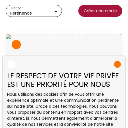
Local professionnel
Trier par
Créer une alerte
Pertinence
Localisation
Saint-Junien (87200)
Budget max (€)
Surface min (m²)
Rechercher
LE RESPECT DE VOTRE VIE PRIVÉE
EST UNE PRIORITÉ POUR NOUS
246 750
Nous utilisons des cookies afin de vous offrir une
€
expérience optimale et une communication pertinente
sur notre site. Grace à ces technologies, nous pouvons
vous proposer du contenu en rapport avec vos centres
Bâtiment professionnel en zone
d'intérêt. Ils nous permettent également d'améliorer la
d'activités
qualité de nos services et la convivialité de notre site
418
m²
Saint-Junien 87200
1413