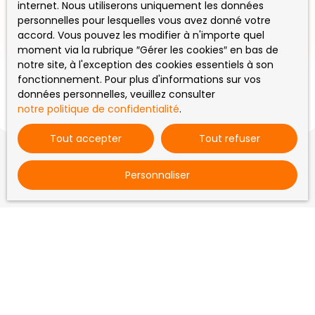
internet. Nous utiliserons uniquement les données
Situé en zone d'activité à vendre bâtiment
personnelles pour lesquelles vous avez donné votre
professionnel constitué de deux ateliers, d'un
accord. Vous pouvez les modifier à n'importe quel
bureau, d'un garage, d'une réserve, d'un espace
moment via la rubrique ″Gérer les cookies″ en bas de
sanitaire, d'une cuisine. Terrain de 1660m²
notre site, à l'exception des cookies essentiels à son
fonctionnement. Pour plus d'informations sur vos
données personnelles, veuillez consulter
notre politique de confidentialité
.
Tout accepter
Tout refuser
Personnaliser
Vous ne trouvez pas
la propriété de vos rêves ?
Ne manquez plus aucun bien correspondant à votre
recherche en vous inscrivant à notre alerte mail !