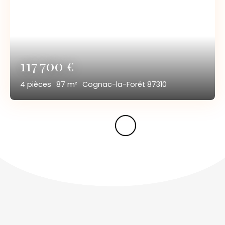
117 700
€
4
pièces
87
m²
Cognac-la-Forêt 87310