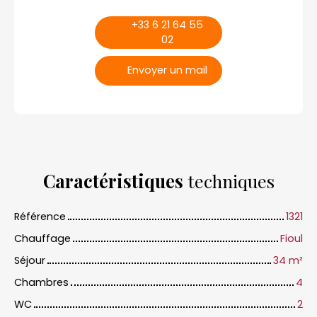
+33 6 21 64 55
02
Envoyer un mail
Caractéristiques
techniques
Référence
1321
Chauffage
Fioul
Séjour
34
m²
Chambres
4
WC
2