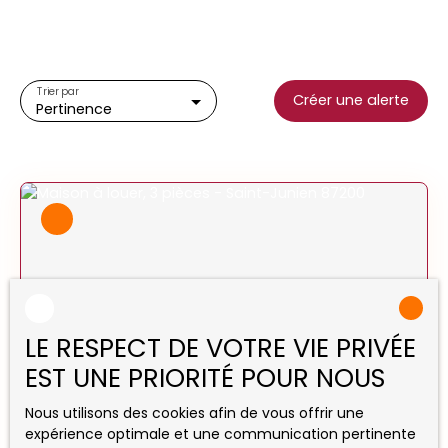
Type d'offre
Location
Type de bien
Maison
Trier par
Créer une alerte
Pertinence
Localisation
Saint-Junien (87200)
Loyer max (€/mois)
Surface min (m²)
Rechercher
LE RESPECT DE VOTRE VIE PRIVÉE
EST UNE PRIORITÉ POUR NOUS
710
€ /mois CC
Nous utilisons des cookies afin de vous offrir une
expérience optimale et une communication pertinente