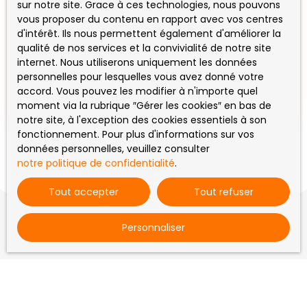
sur notre site. Grace à ces technologies, nous pouvons
Maison à louer, 3 pièces - Saint-Junien
vous proposer du contenu en rapport avec vos centres
87200
d'intérêt. Ils nous permettent également d'améliorer la
3
pièces
65
m²
Saint-Junien 87200
qualité de nos services et la convivialité de notre site
1436
internet. Nous utiliserons uniquement les données
personnelles pour lesquelles vous avez donné votre
ST Junien (proche zone commerciale) Maison T3 (
accord. Vous pouvez les modifier à n'importe quel
accès communs avec la maison voisine et
moment via la rubrique ″Gérer les cookies″ en bas de
terrasse mitoyenne): coin cuisine aménagée et
notre site, à l'exception des cookies essentiels à son
équipée: four, plaque hotte et lave vaisselle,
fonctionnement. Pour plus d'informations sur vos
séjour, 2 chbs, salle d'eau, WC Sous sol complet
données personnelles, veuillez consulter
TERRASSE et jardinet LIBRE début aout 1er contact
notre politique de confidentialité
.
uniquement par téléphone Références exigées
Tout accepter
Tout refuser
Personnaliser
Vous ne trouvez pas