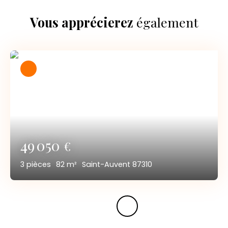
Vous apprécierez
également
49 050
€
3
pièces
82
m²
Saint-Auvent 87310