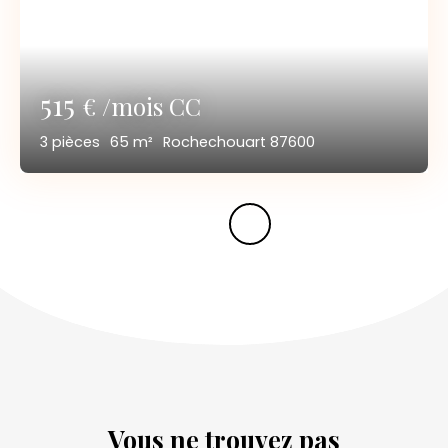
515
€ /mois CC
3
pièces
65
m²
Rochechouart 87600
Vous ne trouvez pas