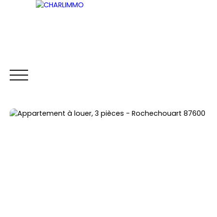
ACCUEIL
ACHETER
LOUER
VENDRE
Être rappelé