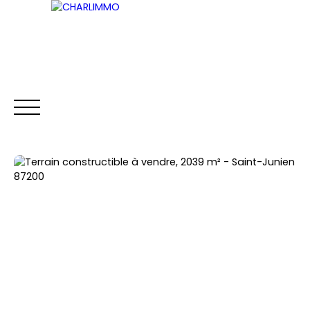
ACCUEIL
ACHETER
LOUER
VENDRE
Être rappelé