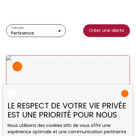
Type d'offre
Vente
Type de bien
Maison
Trier par
Créer une alerte
Pertinence
Localisation
Vayres (87600)
Budget max (€)
Surface min (m²)
Rechercher
LE RESPECT DE VOTRE VIE PRIVÉE
EST UNE PRIORITÉ POUR NOUS
23 000
€
Nous utilisons des cookies afin de vous offrir une
expérience optimale et une communication pertinente