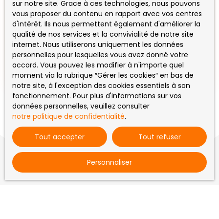
sur notre site. Grace à ces technologies, nous pouvons
Ensemble immobilier
vous proposer du contenu en rapport avec vos centres
d'intérêt. Ils nous permettent également d'améliorer la
2
pièces
80
m²
Vayres 87600
qualité de nos services et la convivialité de notre site
1270
internet. Nous utiliserons uniquement les données
personnelles pour lesquelles vous avez donné votre
7 minutes Rochechouart, bel ensemble immobilier
accord. Vous pouvez les modifier à n'importe quel
à rénover dans un hameau comprenant une
moment via la rubrique ″Gérer les cookies″ en bas de
maison d'environ 80 m², grange attenante environ
notre site, à l'exception des cookies essentiels à son
70 m² pour extension, petite cour environ 40 m²
fonctionnement. Pour plus d'informations sur vos
sur l'avant. Eau et électricité raccordées,
données personnelles, veuillez consulter
assainissement individuel à créer. Idéal stockage.
notre politique de confidentialité
.
A visiter ! Contacter Sandra BOYER au 06 21 64 55
02 agent commercial CHARLIMMO (RSAC N°503
Tout accepter
Tout refuser
952 616 de Limoges).
Personnaliser
Vous ne trouvez pas