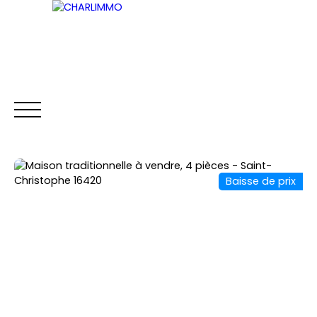
ACCUEIL
ACHETER
LOUER
VENDRE
Baisse de prix
Être rappelé