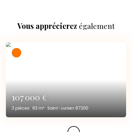
Vous apprécierez
également
107 000
€
3
pièces
63
m²
Saint-Junien 87200