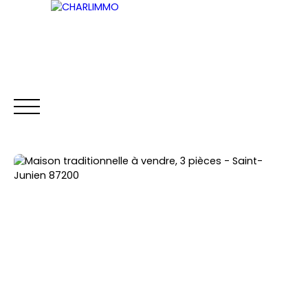
ACCUEIL
ACHETER
LOUER
VENDRE
Être rappelé