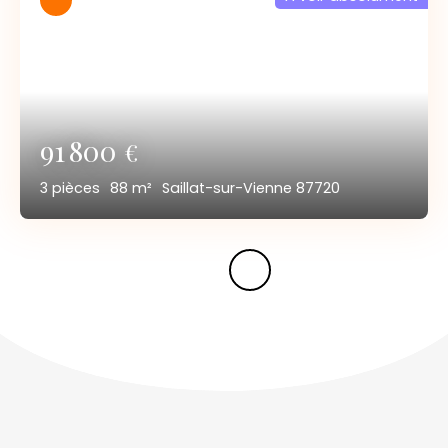
91 800
€
3
pièces
88
m²
Saillat-sur-Vienne 87720