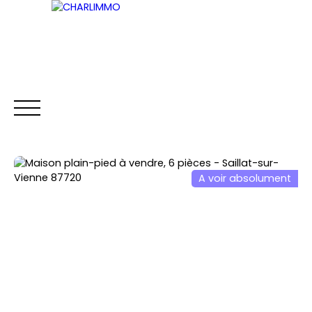
ACCUEIL
ACHETER
LOUER
VENDRE
A voir absolument
Être rappelé