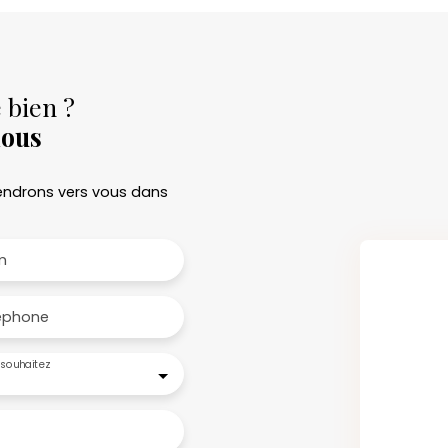
 bien ?
nous
viendrons vers vous dans
m
éphone
souhaitez