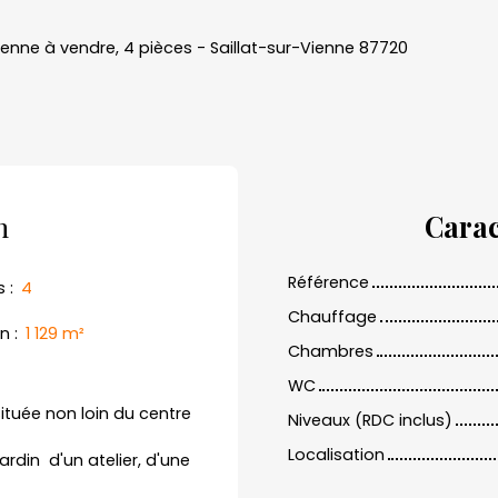
enne à vendre, 4 pièces - Saillat-sur-Vienne 87720
n
Carac
Référence
s
:
4
Chauffage
in
:
1 129
m²
Chambres
WC
tuée non loin du centre
Niveaux (RDC inclus)
Localisation
ardin d'un atelier, d'une