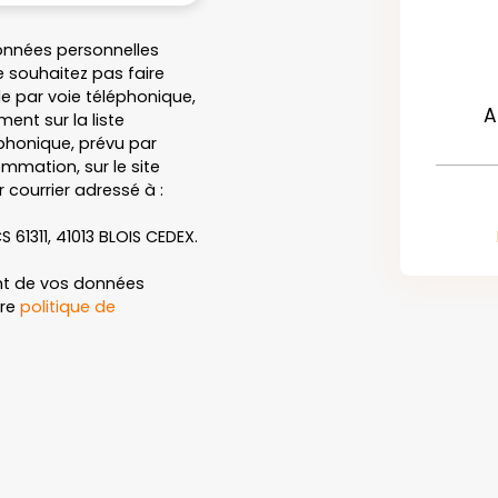
onnées personnelles
 souhaitez pas faire
e par voie téléphonique,
A
ent sur la liste
honique, prévu par
ommation, sur le site
 courrier adressé à :
S 61311, 41013 BLOIS CEDEX.
ent de vos données
tre
politique de