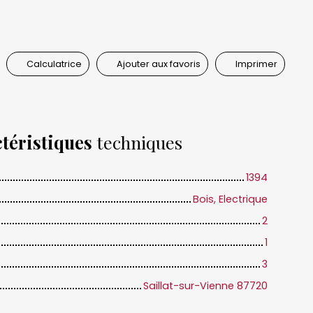
Calculatrice
Ajouter aux favoris
Imprimer
téristiques
techniques
1394
Bois, Electrique
2
1
3
Saillat-sur-Vienne 87720