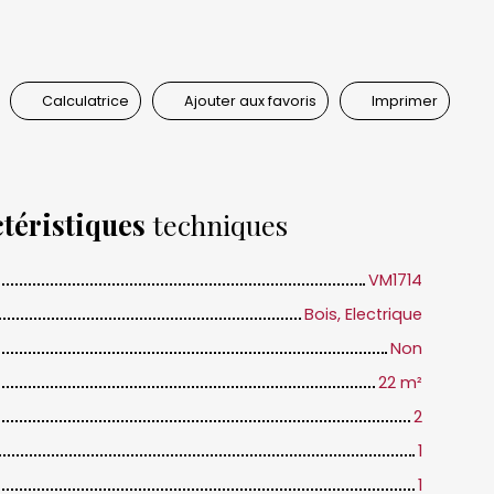
Calculatrice
Ajouter aux favoris
Imprimer
téristiques
techniques
VM1714
Bois, Electrique
Non
22
m²
2
1
1