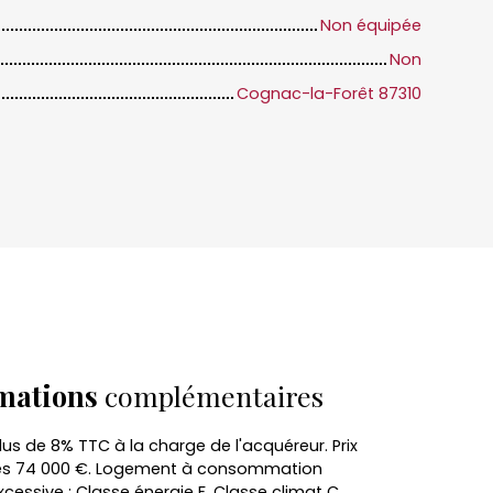
Non équipée
Non
Cognac-la-Forêt 87310
mations
complémentaires
lus de 8% TTC à la charge de l'acquéreur. Prix
res 74 000 €. Logement à consommation
cessive : Classe énergie F, Classe climat C