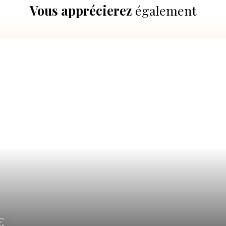
Vous apprécierez
également
A 
0
€