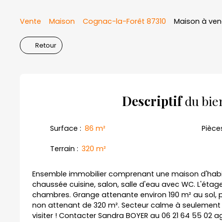
Vente
Maison
Cognac-la-Forêt 87310
Maison à ven
Retour
Descriptif
du bie
Surface
:
86
m²
Pièce
Terrain
:
320
m²
Ensemble immobilier comprenant une maison d'habi
chaussée cuisine, salon, salle d'eau avec WC. L'éta
chambres. Grange attenante environ 190 m² au sol, 
non attenant de 320 m². Secteur calme à seulement 1
visiter ! Contacter Sandra BOYER au 06 21 64 55 02 