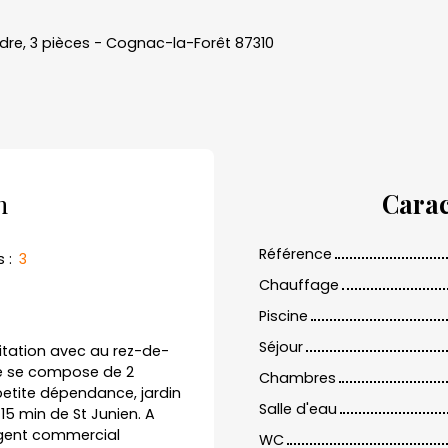
dre, 3 pièces - Cognac-la-Forêt 87310
n
Carac
Référence
s
:
3
Chauffage
Piscine
Séjour
tation avec au rez-de-
ge se compose de 2
Chambres
petite dépendance, jardin
Salle d'eau
5 min de St Junien. A
agent commercial
WC