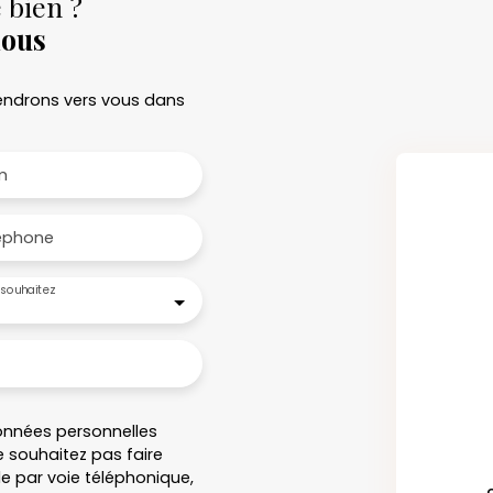
 bien ?
nous
viendrons vers vous dans
m
éphone
souhaitez
onnées personnelles
 souhaitez pas faire
e par voie téléphonique,