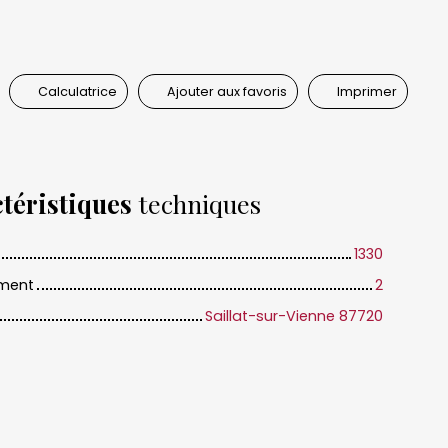
Calculatrice
Ajouter aux favoris
Imprimer
téristiques
techniques
1330
iment
2
Saillat-sur-Vienne 87720