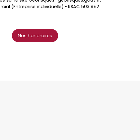
es sur le site Géorisques : georisques.gouv.fr.
al (Entreprise individuelle) • RSAC 503 952
Nos honoraires