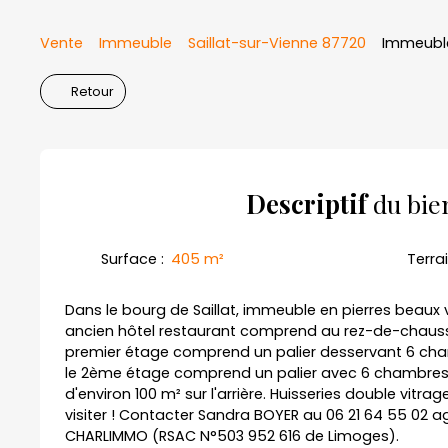
Vente
Immeuble
Saillat-sur-Vienne 87720
Immeuble
Retour
Descriptif
du bie
Surface
:
405
m²
Terra
Dans le bourg de Saillat, immeuble en pierres beaux
ancien hôtel restaurant comprend au rez-de-chaussé
premier étage comprend un palier desservant 6 cham
le 2ème étage comprend un palier avec 6 chambres e
d'environ 100 m² sur l'arrière. Huisseries double vitrag
visiter ! Contacter Sandra BOYER au 06 21 64 55 02 
CHARLIMMO (RSAC N°503 952 616 de Limoges).