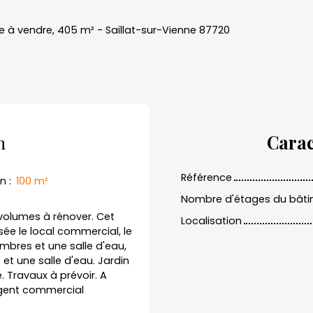
 à vendre, 405 m² - Saillat-sur-Vienne 87720
n
Carac
Référence
in
:
100
m²
Nombre d'étages du bât
 volumes à rénover. Cet
Localisation
e le local commercial, le
bres et une salle d'eau,
t une salle d'eau. Jardin
e. Travaux à prévoir. A
agent commercial