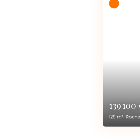
139 100
129
m²
Roche