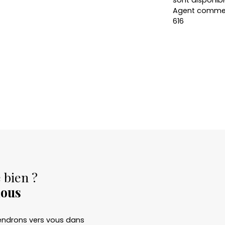
sont disponibl
Agent commerci
616
 bien ?
nous
viendrons vers vous dans