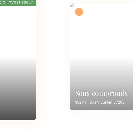
ial investisseur
Sous compromis
382
m²
Saint-Junien 87200