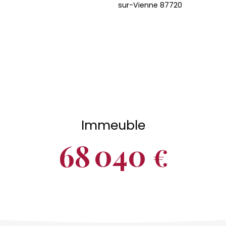
Immeuble
68 040
€