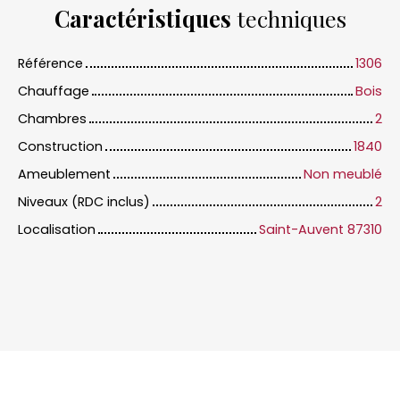
Caractéristiques
techniques
Référence
1306
Chauffage
Bois
Chambres
2
Construction
1840
Ameublement
Non meublé
Niveaux (RDC inclus)
2
Localisation
Saint-Auvent 87310