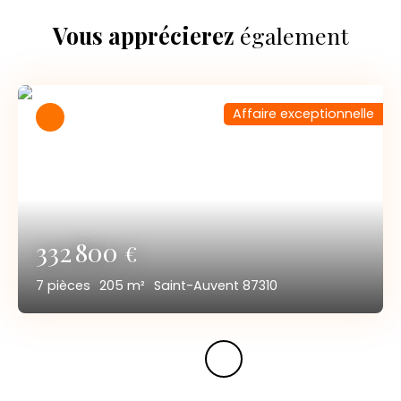
Vous apprécierez
également
Affaire exceptionnelle
332 800
€
7
pièces
205
m²
Saint-Auvent 87310