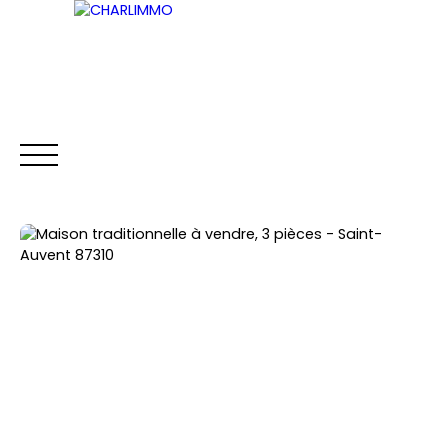
ACCUEIL
ACHETER
LOUER
VENDRE
Être rappelé