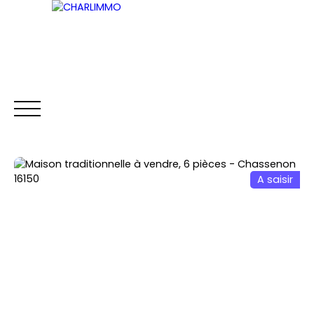
ACCUEIL
ACHETER
LOUER
VENDRE
A saisir
Être rappelé