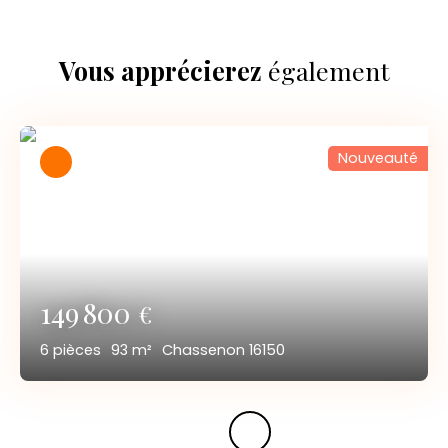
Vous apprécierez
également
Nouveauté
149 800
€
6
pièces
93
m²
Chassenon 16150