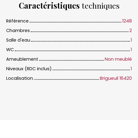
Caractéristiques
techniques
Référence
1248
Chambres
2
Salle d'eau
1
WC
1
Ameublement
Non meublé
Niveaux (RDC inclus)
1
Localisation
Brigueuil 16420