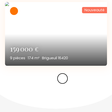
Nouveauté
159 000
€
9
pièces
174
m²
Brigueuil 16420