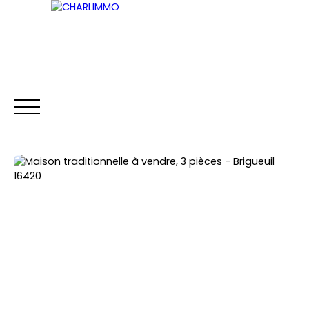
ACCUEIL
ACHETER
LOUER
VENDRE
Être rappelé