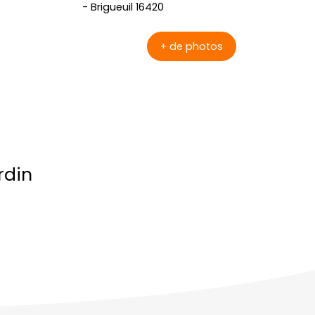
+ de photos
rdin