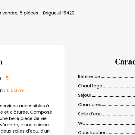
à vendre, 5 pièces - Brigueuil 16420
n
Carac
Référence
s
:
5
Chauffage
in
:
6 613
m²
Séjour
Chambres
 services accessibles à
rée et clôturée. Composé
Salle d'eau
une belle pièce de vie
WC
véranda, d'une cuisine
eux salles d'eau, d'un
Construction