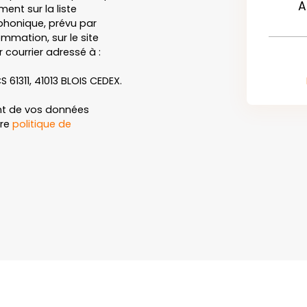
A
ent sur la liste
honique, prévu par
ommation, sur le site
 courrier adressé à :
S 61311, 41013 BLOIS CEDEX.
ent de vos données
tre
politique de