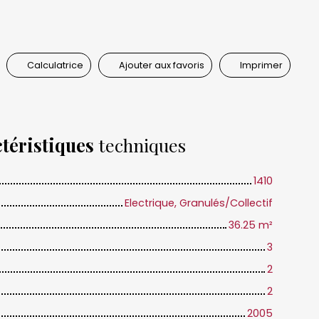
Calculatrice
Ajouter aux favoris
Imprimer
téristiques
techniques
1410
Electrique, Granulés/Collectif
36.25
m²
3
2
2
2005