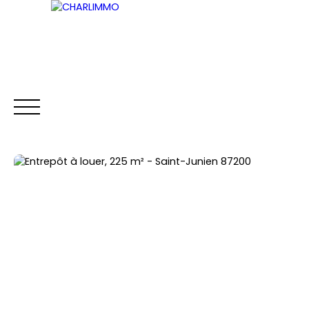
ACCUEIL
ACHETER
LOUER
VENDRE
Être rappelé