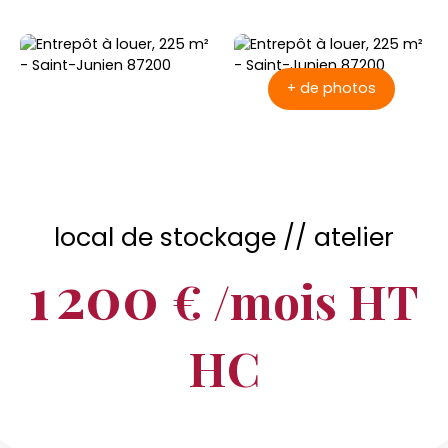
+ de photos
local de stockage // atelier
1 200
€ /mois HT
HC