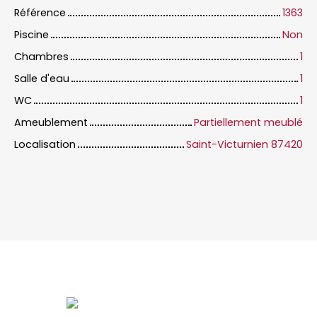
Référence
1363
Piscine
Non
Chambres
1
Salle d'eau
1
WC
1
Ameublement
Partiellement meublé
Localisation
Saint-Victurnien 87420