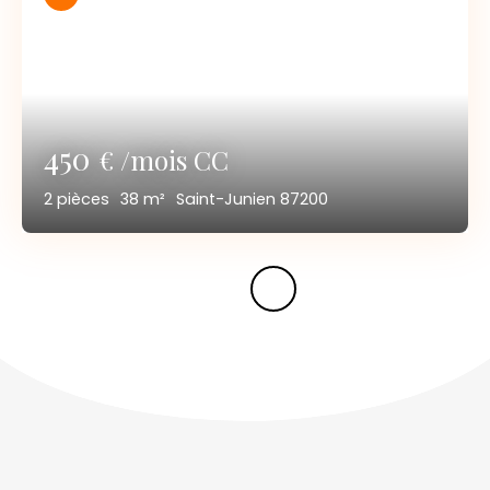
450
€ /mois CC
2
pièces
38
m²
Saint-Junien 87200