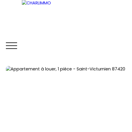
ACCUEIL
ACHETER
LOUER
VENDRE
Être rappelé