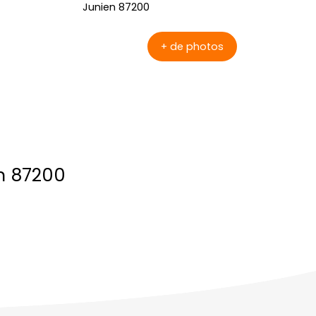
+ de photos
en 87200