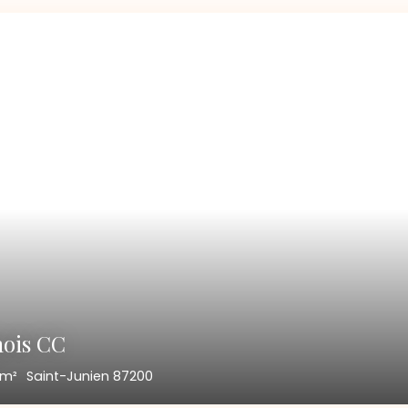
mois CC
5
m²
Saint-Junien 87200