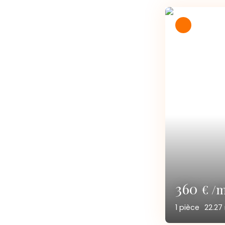
845
€ /
3
pièces
6