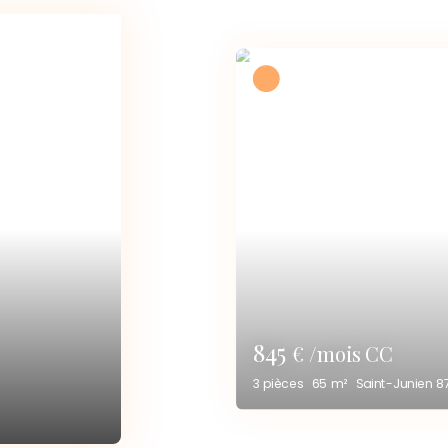
450
€ /mois CC
2
pièces
38
m²
Saint-Junien