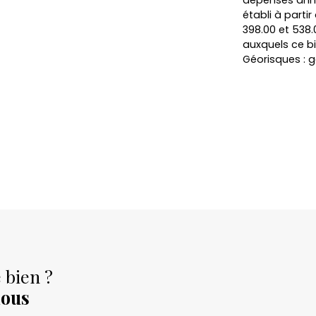
dépenses annu
établi à partir
398.00 et 538.
auxquels ce bi
Géorisques : g
 bien ?
nous