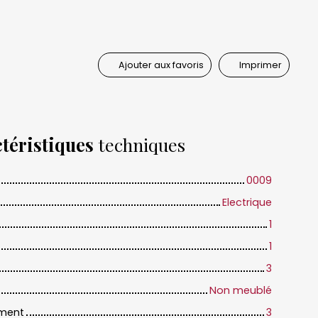
Ajouter aux favoris
Imprimer
téristiques
techniques
0009
Electrique
1
1
3
Non meublé
iment
3