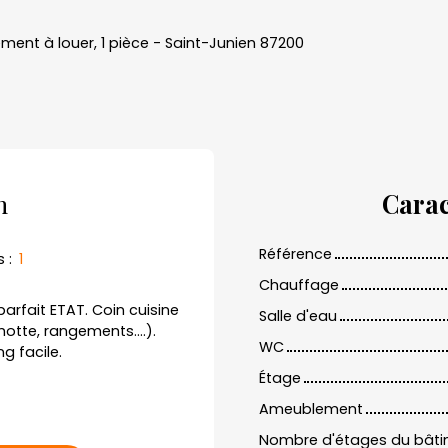
ment à louer, 1 pièce - Saint-Junien 87200
n
Carac
Référence
s
:
1
Chauffage
arfait ETAT. Coin cuisine
Salle d'eau
otte, rangements....).
WC
g facile.
Étage
Ameublement
Nombre d'étages du bât